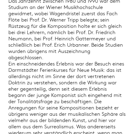
Das Jahrzehnt zwischen 1980 und 1990 war dem
Studium an der Wiener Musikhochschule
gewidmet, wobei Wagendristel zuerst das Fach
Flöte bei Prof. Dr. Werner Tripp belegte; sein
Rüstzeug für die Komposition holte er sich gleich
bei drei Lehrern, nämlich bei Prof. Dr. Friedrich
Neumann, bei Prof. Heinrich Gattermeyer und
schließlich bei Prof. Erich Urbanner. Beide Studien
wurden übrigens mit Auszeichnung
abgeschlossen.
Ein einschneidendes Erlebnis war der Besuch eines
Darmstädter Ferienkurses für Neue Musik: das ist
allerdings nicht im Sinne der dort vertretenen
Doktrin zu verstehen, sondern die Wirkung war
eher gegenteilig, denn seit diesem Erlebnis
begann der junge Komponist sich eingehend mit
der Tonalitätsfrage zu beschäftigen. Die
Anregungen für seine Kompositionen bezieht er
übrigens weniger aus der musikalischen Sphäre als
vielmehr aus der bildenden Kunst, und hier vor
allem aus dem Surrealismus. Was andererseits
wiederum sehr verständlich erscheint, wenn man