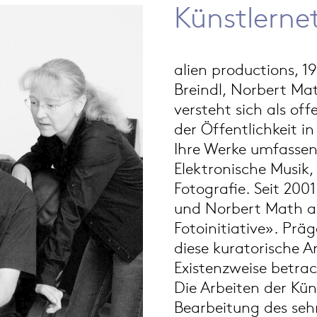
Künstlerne
alien productions, 
Breindl, Norbert Ma
versteht sich als of
der Öffentlichkeit i
Ihre Werke umfassen
Elektronische Musik,
Fotografie. Seit 200
und Norbert Math au
Fotoinitiative». Präg
diese kuratorische Ar
Existenzweise betra
Die Arbeiten der Kü
Bearbeitung des seh