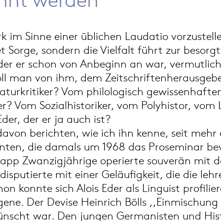
k im Sinne einer üblichen Laudatio vorzustelle
Sorge, sondern die Vielfalt führt zur besor
, der er schon von Anbeginn an war, vermutli
Soll man von ihm, dem Zeitschriftenherausge
aturkritiker? Vom philologisch gewissenhaft
zer? Vom Sozialhistoriker, vom Polyhistor, v
der, der er ja auch ist?
r davon berichten, wie ich ihn kenne, seit mehr
enten, die damals um 1968 das Proseminar bev
knapp Zwanzigjährige operierte souverän mit
isputierte mit einer Geläufigkeit, die die le
on konnte sich Alois Eder als Linguist profili
gene. Der Devise Heinrich Bölls ,,Einmischung
ünscht war. Den jungen Germanisten und Hist