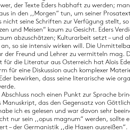
schwer, der Texte Eders habhaft zu werden; 
aus in den ,,Morgen“ tun, um seiner Prosate
s nicht seine Schriften zur Verfügung stellt,
zen und Meisen“ kaum zu Gesicht. Eders Verdie
kaum abzuschätzen; Kulturarbeit setzt – und 
 an, so sie intensiv wirken will. Die Unmittel
ur der Freund und Lehrer zu vermitteln mag.
t für die Literatur aus Osterreich hat Alois E
orm für eine Diskussion auch komplexer Mater
 Eder bewirken, dass seine literarische wie org
erde.
um Abschluss noch einen Punkt zur Sprache br
s Manuskript, das den Gegensatz von Göttlich
be ich es gelesen und war davon sehr beeindr
icht nur sein ,,opus magnum“ werden, sollte e
ert – der Germanistik ,,die Haxen ausreißen“.