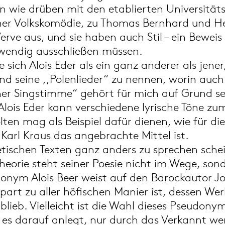
n wie drüben mit den etablierten Universitäts
ener Volkskomödie, zu Thomas Bernhard und 
erve aus, und sie haben auch Stil – ein Beweis
twendig ausschließen müssen.
e sich Alois Eder als ein ganz anderer als jene
nd seine ,,Polenlieder“ zu nennen, worin auc
iner Singstimme“ gehört für mich auf Grund s
lois Eder kann verschiedene lyrische Töne zu
lten mag als Beispiel dafür dienen, wie für d
Karl Kraus das angebrachte Mittel ist.
tischen Texten ganz anders zu sprechen schei
 Theorie steht seiner Poesie nicht im Wege, so
onym Alois Beer weist auf den Barockautor Jo
rpart zu aller höfischen Manier ist, dessen We
lieb. Vielleicht ist die Wahl dieses Pseudonym
die es darauf anlegt, nur durch das Verkannt 