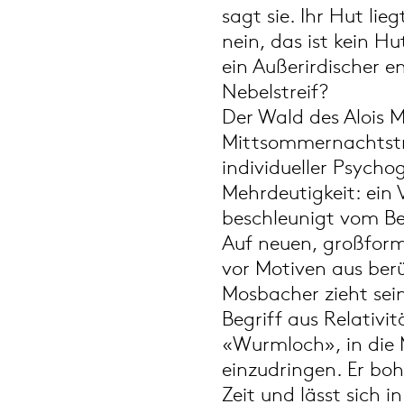
sagt sie. Ihr Hut li
nein, das ist kein Hu
ein Außerirdischer en
Nebelstreif?
Der Wald des Alois M
Mittsommernachtst
individueller Psycho
Mehrdeutigkeit: ein 
beschleunigt vom Be
Auf neuen, großfor
vor Motiven aus ber
Mosbacher zieht sein
Begriff aus Relativi
«Wurmloch», in die 
einzudringen. Er bo
Zeit und lässt sich 