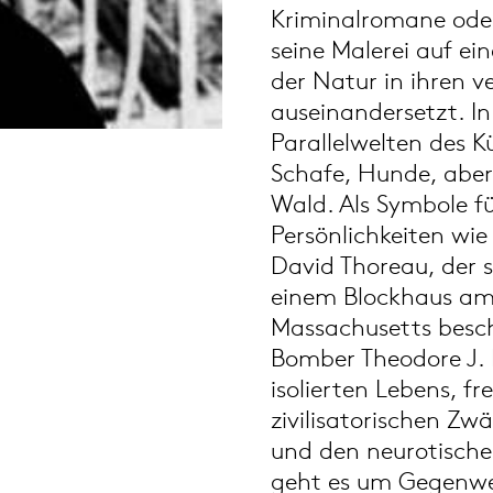
Kriminalromane oder
seine Malerei auf ei
der Natur in ihren 
auseinandersetzt. In
Parallelwelten des K
Schafe, Hunde, aber
Wald. Als Symbole f
Persönlichkeiten wi
David Thoreau, der s
einem Blockhaus am
Massachusetts besc
Bomber Theodore J. K
isolierten Lebens, fr
zivilisatorischen Zw
und den neurotisch
geht es um Gegenwel