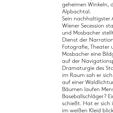
geheimen Winkeln, d
Alpbachtal.
Sein nachhaltigster 
Wiener Secession sta
und Mosbacher stellt
Dienst der Narratio
Fotografie, Theater
Mosbacher eine Bildg
auf der Navigations
Dramaturgie des Sto
im Raum sah er sich
auf einer Waldlicht
Bäumen laufen Mensc
Baseballschläger? E
schießt. Hat er sich
im weißen Kleid blic