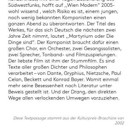
Südwestfunks, hofft auf ,,Wien Modern“ 2005-
wohl wissend , welch Risiko es ist, einem jungen,
noch wenig bekannten Komponisten einen
ganzen Abend zu überantworten. Der Titel des
Werkes, für das sich Deutsch die nächsten zwei
Jahre Zeit nimmt, lautet ,,Martyrium oder Die
Dinge sind“. Der Komponist braucht dafür einen
großen Chor, ein Orchester, zwei Gesangssolisten,
zwei Sprecher, Tonband- und Filmzuspielungen.
Der liebste Film ist ihm der Stummfilm. Es sind
Texte aller großen Dichter und Philosophen
verarbeitet – von Dante, Gryphius, Nietzsche, Paul
Celan, Beckett und Konrad Bayer. Womit einmal
mehr seine Besessenheit nach Literatur unter
Beweis gestellt ist. Und der Drang, den direkten
Wege allen verlockenden Umwegen vorzuziehen.
Diese Textpassage stammt aus der Kulturpreis-Broschüre von
2002