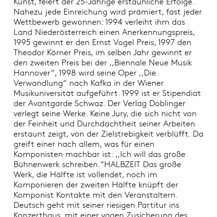
Kunst, feiert der 25-Jährige erstaunliche Erfolge.
Nahezu jede Einreichung wird prämiert, fast jeder
Wettbewerb gewonnen: 1994 verleiht ihm das
Land Niederösterreich einen Anerkennungspreis,
1995 gewinnt er den Ernst Vogel Preis, 1997 den
Theodor Körner Preis, im selben Jahr gewinnt er
den zweiten Preis bei der ,,Biennale Neue Musik
Hannover“, 1998 wird seine Oper ,,Die
Verwandlung“ nach Kafka in der Wiener
Musikuniversität aufgeführt. 1999 ist er Stipendiat
der Avantgarde Schwaz. Der Verlag Doblinger
verlegt seine Werke. Keine Jury, die sich nicht von
der Feinheit und Durchdachtheit seiner Arbeiten
erstaunt zeigt, von der Zielstrebigkeit verblüfft. Da
greift einer nach allem, was für einen
Komponisten machbar ist: ,,Ich will das große
Bühnenwerk schreiben.“HALBZEIT Das große
Werk, die Hälfte ist vollendet, noch im
Komponieren der zweiten Hälfte knüpft der
Komponist Kontakte mit den Veranstaltern.
Deutsch geht mit seiner riesigen Partitur ins
Konzerthaus, mit einer vagen Zusicherung des