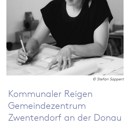
© Stefan Sappert
Kommunaler Reigen
Gemeindezentrum
Zwentendorf an der Donau