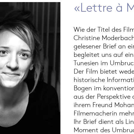
«Lettre à
Wie der Titel des Fi
Christine Moderbache
gelesener Brief an e
begleitet uns auf ei
Tunesien im Umbruch
Der Film bietet weder
historische Informat
Bogen im konvention
aus der Perspektive
ihrem Freund Moham
Filmemacherin mehre
Ihr Brief dient als L
Moment des Umbruch