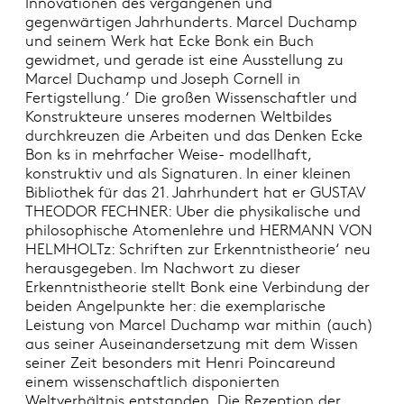
Innovationen des vergangenen und
gegenwärtigen Jahrhunderts. Marcel Duchamp
und seinem Werk hat Ecke Bonk ein Buch
gewidmet, und gerade ist eine Ausstellung zu
Marcel Duchamp und Joseph Cornell in
Fertigstellung.‘ Die großen Wissenschaftler und
Konstrukteure unseres modernen Weltbildes
durchkreuzen die Arbeiten und das Denken Ecke
Bon ks in mehrfacher Weise- modellhaft,
konstruktiv und als Signaturen. In einer kleinen
Bibliothek für das 21. Jahrhundert hat er GUSTAV
THEODOR FECHNER: Uber die physikalische und
philosophische Atomenlehre und HERMANN VON
HELMHOLTz: Schriften zur Erkenntnistheorie‘ neu
herausgegeben. Im Nachwort zu dieser
Erkenntnistheorie stellt Bonk eine Verbindung der
beiden Angelpunkte her: die exemplarische
Leistung von Marcel Duchamp war mithin (auch)
aus seiner Auseinandersetzung mit dem Wissen
seiner Zeit besonders mit Henri Poincareund
einem wissenschaftlich disponierten
Weltverhältnis entstanden. Die Rezeption der