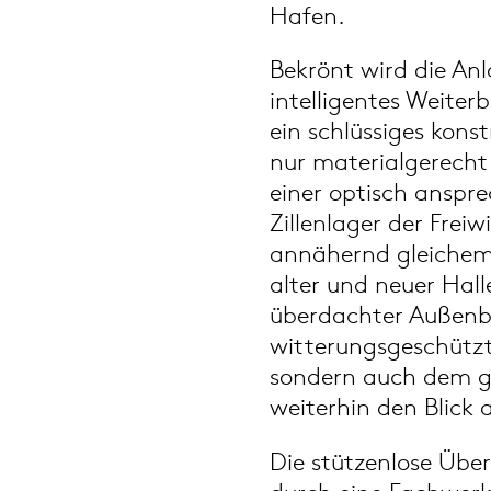
Hafen.
Bekrönt wird die An
intelligentes Weiter
ein schlüssiges kons
nur materialgerecht
einer optisch anspr
Zillenlager der Freiw
annähernd gleichem 
alter und neuer Hall
überdachter Außenbe
witterungsgeschützt
sondern auch dem g
weiterhin den Blick 
Die stützenlose Übe