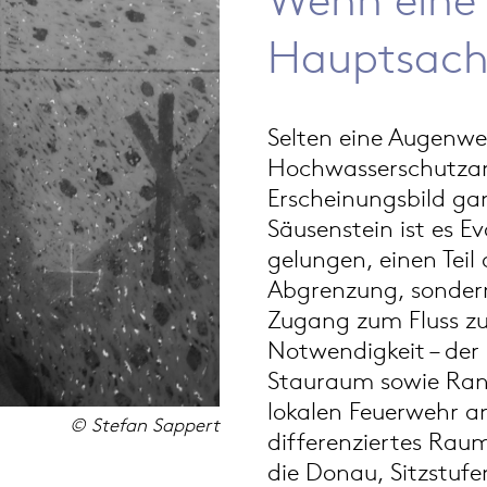
Hauptsach
Selten eine Augenwe
Hochwasserschutza
Erscheinungsbild gan
Säusenstein ist es E
gelungen, einen Teil
Abgrenzung, sonder
Zugang zum Fluss zu 
Notwendigkeit – der
Stauraum sowie Rang
lokalen Feuerwehr an
© Stefan Sappert
differenziertes Rau
die Donau, Sitzstufe