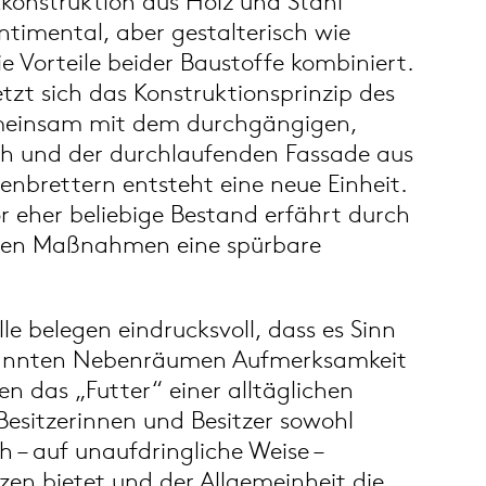
konstruktion aus Holz und Stahl
ntimental, aber gestalterisch wie
ie Vorteile beider Baustoffe kombiniert.
etzt sich das Konstruktionsprinzip des
emeinsam mit dem durchgängigen,
ch und der durchlaufenden Fassade aus
enbrettern entsteht eine neue Einheit.
r eher beliebige Bestand erfährt durch
aren Maßnahmen eine spürbare
le belegen eindrucksvoll, dass es Sinn
annten Nebenräumen Aufmerksamkeit
en das „Futter“ einer alltäglichen
 Besitzerinnen und Besitzer sowohl
h – auf unaufdringliche Weise –
en bietet und der Allgemeinheit die