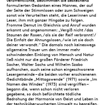
veröffentlichte, bestimmten die bestechend
formulierten Gedanken eines Mannes, der auf
der Seite der Stimmlosen oder zum Schweigen
sonst wie Verurteilten steht, die Leserinnen und
Leser, ihm mit ganzer Hingabe zu folgen.
Fromme Demut im Gleichnis und Anruf wurden
erkannt und angenommen: „Vergiß nicht / das
Staunen der Rosen, / als sie der Reif verbrannt! /
Die Einfalt der Ahnungslosen, / wie ist sie doch
deiner verwandt.“ Die damals noch keineswegs
allgemeine Trauer um den immer mehr
schwindenden Einklang von Mensch und Natur
ließ nicht nur die großen Förderer Friedrich
Sacher, Walter Sachs und Wilhelm Szabo
aufhorchen, auch seine schon eingeschworene
Lesergemeinde – die beiden vorher erschienenen
Gedichtbände „Mittagswende“ (1971) sowie „Im
Namen des Windes“ (1973) sind vergriffen –
begann die, wenn schon nicht verloren
gegebene, so doch befürchtete tödliche
Bedrohung der Harmonie von Geist und Leben in
der techniküberwucherten Umwelt zu begreifen.