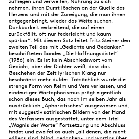
zufliegen und verweilen, Nahrung zu sich
nehmen, ihren Durst löschen an der Quelle des
Herzens und mit der Zuneigung, die man ihnen
entgegenbringt, wieder das Weite suchen,
Dankbarkeit verbreitend, die auf einen
zurückfällt, oft nur federleicht und kaum
spürbar“. Mit diesem Satz leitet Fritz Steiner den
zweiten Teil des mit „Gedichte und Gedanken“
beschrifteten Bandes „Die Hoffnungsdistel“
(1986) ein. Es ist kein Abschiedswort vom
Gedicht, aber der Dichter weiß, dass das
Geschehen der Zeit lyrischen Klang nur
beschränkt mehr duldet. Tatsächlich wurde die
strenge Form von Reim und Vers verlassen, und
eindeutiger Wortaphorismus prägt eigentlich
schon dieses Buch, das noch im selben Jahr als
ausdrücklich „Aphoristisches“ ausgewiesen und,
mit suggestiv satirischen Bildern von der Hand
des Verfassers ausgestattet, unter dem Titel
„Wagnis der Worte“ Fortsetzung und Abschluss
findet und zweifellos auch „all denen, die nicht
willens sind, blind, gedanken- und wortlos über