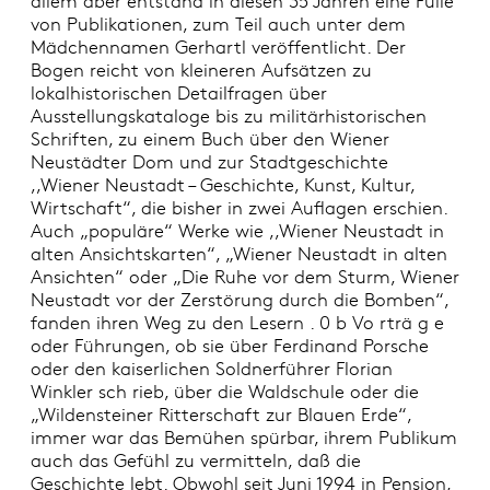
allem aber entstand in diesen 35 Jahren eine Fülle
von Publikationen, zum Teil auch unter dem
Mädchennamen Gerhartl veröffentlicht. Der
Bogen reicht von kleineren Aufsätzen zu
lokalhistorischen Detailfragen über
Ausstellungskataloge bis zu militärhistorischen
Schriften, zu einem Buch über den Wiener
Neustädter Dom und zur Stadtgeschichte
,,Wiener Neustadt – Geschichte, Kunst, Kultur,
Wirtschaft“, die bisher in zwei Auflagen erschien.
Auch „populäre“ Werke wie ,,Wiener Neustadt in
alten Ansichtskarten“, „Wiener Neustadt in alten
Ansichten“ oder „Die Ruhe vor dem Sturm, Wiener
Neustadt vor der Zerstörung durch die Bomben“,
fanden ihren Weg zu den Lesern . 0 b Vo rträ g e
oder Führungen, ob sie über Ferdinand Porsche
oder den kaiserlichen Soldnerführer Florian
Winkler sch rieb, über die Waldschule oder die
„Wildensteiner Ritterschaft zur Blauen Erde“,
immer war das Bemühen spürbar, ihrem Publikum
auch das Gefühl zu vermitteln, daß die
Geschichte lebt. Obwohl seit Juni 1994 in Pension,