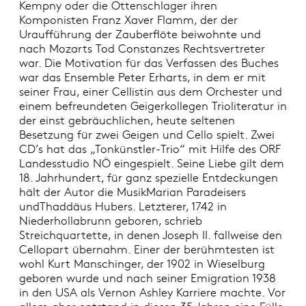
Kempny oder die Ottenschlager ihren
Komponisten Franz Xaver Flamm, der der
Uraufführung der Zauberflöte beiwohnte und
nach Mozarts Tod Constanzes Rechtsvertreter
war. Die Motivation für das Verfassen des Buches
war das Ensemble Peter Erharts, in dem er mit
seiner Frau, einer Cellistin aus dem Orchester und
einem befreundeten Geigerkollegen Trioliteratur in
der einst gebräuchlichen, heute seltenen
Besetzung für zwei Geigen und Cello spielt. Zwei
CD’s hat das „Tonkünstler-Trio“ mit Hilfe des ORF
Landesstudio NÖ eingespielt. Seine Liebe gilt dem
18. Jahrhundert, für ganz spezielle Entdeckungen
hält der Autor die MusikMarian Paradeisers
undThaddäus Hubers. Letzterer, 1742 in
Niederhollabrunn geboren, schrieb
Streichquartette, in denen Joseph II. fallweise den
Cellopart übernahm. Einer der berühmtesten ist
wohl Kurt Manschinger, der 1902 in Wieselburg
geboren wurde und nach seiner Emigration 1938
in den USA als Vernon Ashley Karriere machte. Vor