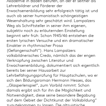
Akademie in Baden berufen, an der er seither als
Lehrerbildner und Förderer der
Erwachsenenbildung sehr erfolgreich tätig ist und
auch ob seiner humanistisch schöngeistigen
Wesenshaltung sehr geschätzt wird. Lampalzers
Weg als Schriftsteller in seiner ihm eigenen,
subjektiv noch zu erläuternden Einstellung
beginnt sehr früh: Schon 1945/46 entstehen die
ersten lyrischen Versuche und ein dramatischer
Einakter in rhythmischer Prosa
(Gefangenschaft“). Hans Lampalzers
volksbildnerisches Credo, nämlich das der engen
Verknüpfung zwischen Literatur und
Erwachsenenbildung, dokumentiert sich eigentlich
bereits bei seiner Hausarbeit zur
Lehrbefähigungsprüfung für Hauptschulen, wo er
sich den Bildungsroman Hermann Hesses, das
,,Glasperlenspiel“, zum Vorbild nimmt: Schon
damals ergibt sich für ihn die Möglichkeit und
Notwendigkeit, diese seine besondere Begabung
auf dem Gebiet der Dichtkunst der Volksbildung“
zugutekommen zu lassen. Die altruistische