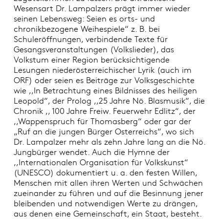
Wesensart Dr. Lampalzers prägt immer wieder
seinen Lebensweg: Seien es orts- und
chronikbezogene Weihespiele“ z. B. bei
Schuleröffnungen, verbindende Texte für
Gesangsveranstaltungen (Volkslieder), das
Volkstum einer Region berücksichtigende
Lesungen niederösterreichischer Lyrik (auch im
ORF) oder seien es Beiträge zur Volksgeschichte
wie ,,In Betrachtung eines Bildnisses des heiligen
Leopold“, der Prolog ,,25 Jahre Nö. Blasmusik“, die
Chronik ,, 100 Jahre Freiw. Feuerwehr Edlitz“, der
,,Wappenspruch für Thomasberg“ oder gar der
„Ruf an die jungen Bürger Osterreichs“, wo sich
Dr. Lampalzer mehr als zehn Jahre lang an die Nö.
Jungbürger wendet. Auch die Hymne der
,,Internationalen Organisation für Volkskunst“
(UNESCO) dokumentiert u. a. den festen Willen,
Menschen mit allen ihren Werten und Schwächen
zueinander zu führen und auf die Besinnung jener
bleibenden und notwendigen Werte zu drängen,
aus denen eine Gemeinschaft, ein Staat, besteht.