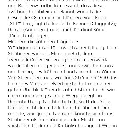
und Residenzstadt». Interessant, dass dieses
«verbum horribile» unbekannt war, als die
Geschicke Österreichs in Händen eines Raab
(St.Pölten), Figl (Tullnerfeld), Renner (Gloggnitz),
Benya (Annaberg) oder auch Kardinal König
(Pielachtal) lagen.
Mit dem diesjährigen Träger des
Würdigungspreises für Erwachsenenbildung, Hans
Ströbitzer, wird ein Mann geehrt, dem
«Verniederösterreicherung» zum Lebenswerk
wurde: allerdings jene des Lands zwischen Enns
und Leitha, des früheren Lands «rund um Wien».
Von Strengberg aus, wo Hans Ströbitzer 1930 das
Licht des Mostviertels erblickte, hat man einen
guten Überblick über das alte Ostarrichi. Da wird
einem auch einiges in die Wiege gelegt an
Bodenhaftung, Nachhaltigkeit, Kraft der Stille.
Dass er nicht den elterlichen Hof übernehmen
musste, war gut so. Niemand könnte sich Hans
Ströbitzer als Rossbändiger oder Mostbaron
vorstellen. Er, dem die Katholische Jugend Weg in