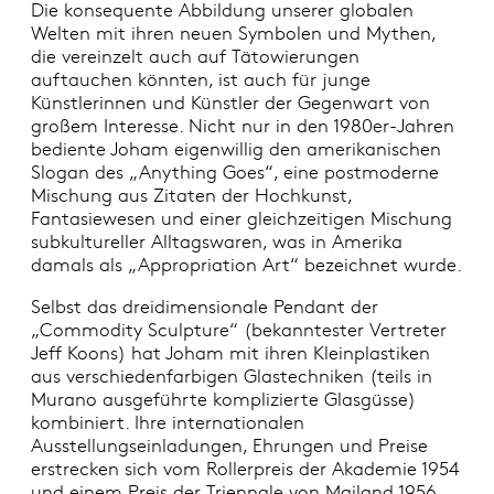
Die konsequente Abbildung unserer globalen
Welten mit ihren neuen Symbolen und Mythen,
die vereinzelt auch auf Tätowierungen
auftauchen könnten, ist auch für junge
Künstlerinnen und Künstler der Gegenwart von
großem Interesse. Nicht nur in den 1980er-Jahren
bediente Joham eigenwillig den amerikanischen
Slogan des „Anything Goes“, eine postmoderne
Mischung aus Zitaten der Hochkunst,
Fantasiewesen und einer gleichzeitigen Mischung
subkultureller Alltagswaren, was in Amerika
damals als „Appropriation Art“ bezeichnet wurde.
Selbst das dreidimensionale Pendant der
„Commodity Sculpture“ (bekanntester Vertreter
Jeff Koons) hat Joham mit ihren Kleinplastiken
aus verschiedenfarbigen Glastechniken (teils in
Murano ausgeführte komplizierte Glasgüsse)
kombiniert. Ihre internationalen
Ausstellungseinladungen, Ehrungen und Preise
erstrecken sich vom Rollerpreis der Akademie 1954
und einem Preis der Triennale von Mailand 1956