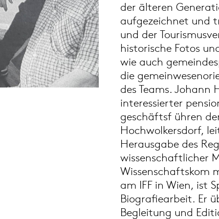
der älteren Generati
aufgezeichnet und t
und der Tourismusv
historische Fotos und
wie auch gemeindesp
die gemeinwesenorie
des Teams. Johann H
interessierter pensi
geschäftsf ühren de
Hochwolkersdorf, lei
Herausgabe des Regi
wissenschaftlicher M
Wissenschaftskom m
am IFF in Wien, ist S
Biografiearbeit. Er 
Begleitung und Edit