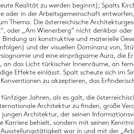
eute Realität zu werden beginnt); Spalts Kir
ne oder in der Arbeitsgemeinschaft entworfen
um Thema. Die österreichische Architekturges
itz“, oder „Am Wienerberg“ nicht denkbar oder 
Bindung an konstruktive und materielle Geset
folgen) und der visuellen Dominanz von, Stü
siognomie und eine einprägsame Aura, die Er
, an das Licht türkischer Innenräume, an fernö
ge Effekte einlässt. Spalt scheute sich im Sin
Konventionen zu akzeptieren, das Erfinderisch
 fünfziger Jahren, als es galt, die österreichi
ternationale Architektur zu finden, große Ver
jungen Architektur, der seinen Informationsvo
ine Karriere behielt, sondern mit seinen Kenn
e Ausstellungstätigkeit war in und mit der „A