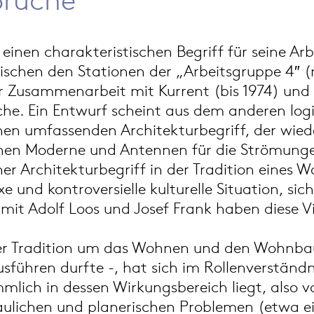
inen charakteristischen Begriff für seine Ar
wischen den Stationen der „Arbeitsgruppe 4″ 
der Zusammenarbeit mit Kurrent (bis 1974) und
che. Ein Entwurf scheint aus dem anderen logi
n umfassenden Architekturbegriff, der wieder 
schen Moderne und Antennen für die Strömung
er Architekturbegriff in der Tradition eines 
e und kontroversielle kulturelle Situation, si
mit Adolf Loos und Josef Frank haben diese Vi
ner Tradition um das Wohnen und den Wohnbau 
führen durfte -, hat sich im Rollenverständni
lich in dessen Wirkungsbereich liegt, also v
baulichen und planerischen Problemen (etwa e