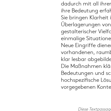
dadurch mit all ihr
ihre Bedeutung erfa
Sie bringen Klarheit
Überlagerungen von
gestalterischer Viel
einmalige Situation
Neue Eingriffe diene
vorhandenen, raumb
klar lesbar abgebild
Die Maßnahmen kläre
Bedeutungen und sch
hochspezifische Lös
vorgegebenen Konte
Diese Textpassag