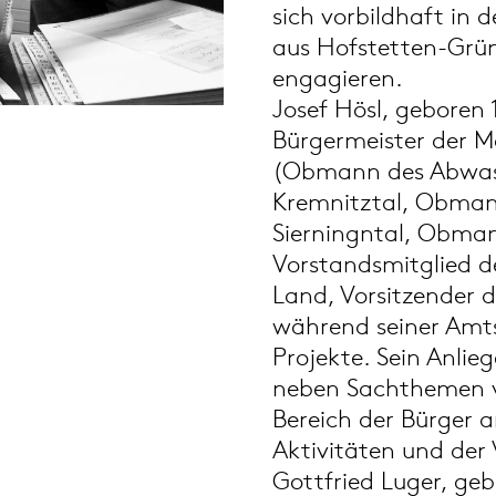
sich vorbildhaft in 
aus Hofstetten-Grü
engagieren.
Josef Hösl, geboren 1
Bürgermeister der 
(Obmann des Abwass
Kremnitztal, Obman
Sierningntal, Obmann
Vorstandsmitglied d
Land, Vorsitzender d
während seiner Amts
Projekte. Sein Anlieg
neben Sachthemen v
Bereich der Bürger a
Aktivitäten und der
Gottfried Luger, geb