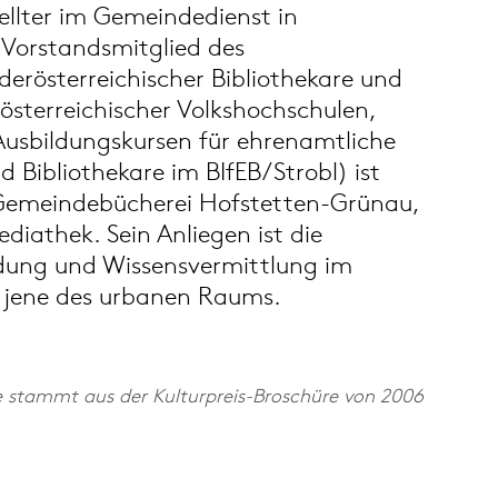
llter im Gemeindedienst in
Vorstandsmitglied des
erösterreichischer Bibliothekare und
österreichischer Volkshochschulen,
 Ausbildungskursen für ehrenamtliche
d Bibliothekare im BIfEB/Strobl) ist
r Gemeindebücherei Hofstetten-Grünau,
diathek. Sein Anliegen ist die
dung und Wissensvermittlung im
 jene des urbanen Raums.
e stammt aus der Kulturpreis-Broschüre von 2006