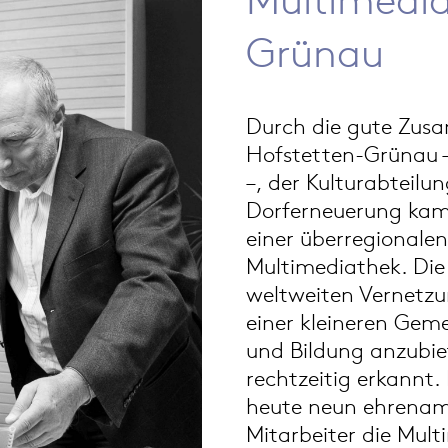
Grünau
Durch die gute Zus
Hofstetten-Grünau –
–, der Kulturabteilu
Dorferneuerung kam 
einer überregionalen
Multimediathek. Die
weltweiten Vernetz
einer kleineren Gem
und Bildung anzubie
rechtzeitig erkannt
heute neun ehrenamt
Mitarbeiter die Mul