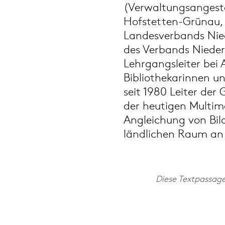
(Verwaltungsangeste
Hofstetten-Grünau, 
Landesverbands Nied
des Verbands Nieder
Lehrgangsleiter bei
Bibliothekarinnen un
seit 1980 Leiter de
der heutigen Multime
Angleichung von Bil
ländlichen Raum an
Diese Textpassag