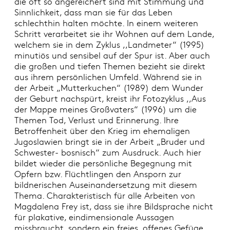
die oft so angereichert sind mit Stimmung und
Sinnlichkeit, dass man sie für das Leben
schlechthin halten möchte. In einem weiteren
Schritt verarbeitet sie ihr Wohnen auf dem Lande,
welchem sie in dem Zyklus ,,Landmeter“ (1995)
minutiös und sensibel auf der Spur ist. Aber auch
die großen und tiefen Themen bezieht sie direkt
aus ihrem persönlichen Umfeld. Während sie in
der Arbeit „Mutterkuchen“ (1989) dem Wunder
der Geburt nachspürt, kreist ihr Fotozyklus ,,Aus
der Mappe meines Großvaters“ (1996) um die
Themen Tod, Verlust und Erinnerung. Ihre
Betroffenheit über den Krieg im ehemaligen
Jugoslawien bringt sie in der Arbeit „Bruder und
Schwester- bosnisch“ zum Ausdruck. Auch hier
bildet wieder die persönliche Begegnung mit
Opfern bzw. Flüchtlingen den Ansporn zur
bildnerischen Auseinandersetzung mit diesem
Thema. Charakteristisch für alle Arbeiten von
Magdalena Frey ist, dass sie ihre Bildsprache nicht
für plakative, eindimensionale Aussagen
missbraucht, sondern ein freies, offenes Gefüge