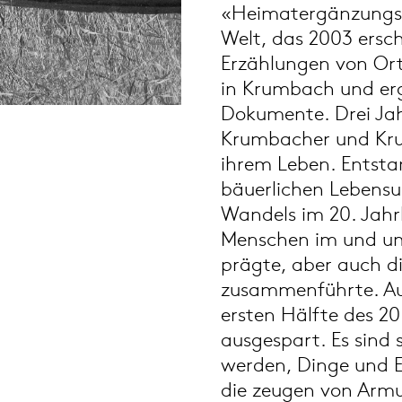
«Heimatergänzungsb
Welt, das 2003 ersc
Erzählungen von Or
in Krumbach und erg
Dokumente. Drei Jahr
Krumbacher und Kru
ihrem Leben. Entstan
bäuerlichen Lebensu
Wandels im 20. Jahr
Menschen im und um 
prägte, aber auch die
zusammenführte. Auc
ersten Hälfte des 20
ausgespart. Es sind 
werden, Dinge und Er
die zeugen von Armu