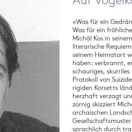
«Was für ein Gedräng
Was für ein fröhlich
Michäl Kos in sein
literarische Requiem 
seinem Heimatort w
haben: verbrannt, er
schauriges, skurriles
Protokoll von Suizid
rigiden Korsetts län
herzhaft verzagt und
zornig skizziert Mich
archaischen Landsch
Gesellschaftsmuster 
sprachlich durch tr