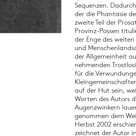
Sequenzen. Dadurch 
der die Phantasie de
zweite Teil der Pros
Provinz-Possen tituli
der Enge des weiten
und Menschenlandsch
der Allgemeinheit a
nehmenden Trostlosi
für die Verwundunge
Kleingemeinschaften
auf der Hut sein, wei
Worten des Autors d
Augenzwinkern laue
genommen dem Weinvi
Herbst 2002 erschie
zeichnet der Autor in