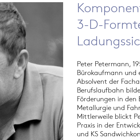
Komponent
3-D-Formtei
Ladungssi
Peter Petermann, 19
Bürokaufmann und er
Absolvent der Fach
Berufslaufbahn bilde
Förderungen in den 
Metallurgie und Fah
Mittlerweile blickt 
Praxis in der Entwi
und KS Sandwichkon