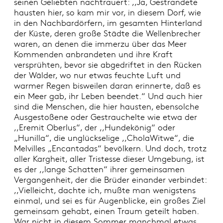
seinen Geliebten nachtrauert: ,,Ja, Gestrandete
hausten hier, so kam mir vor, in diesem Dorf, wie
in den Nachbardörfern, im gesamten Hinterland
der Küste, deren große Städte die Wellenbrecher
waren, an denen die immerzu über das Meer
Kommenden anbrandeten und ihre Kraft
versprühten, bevor sie abgedriftet in den Rücken
der Wälder, wo nur etwas feuchte Luft und
warmer Regen bisweilen daran erinnerte, daß es
ein Meer gab, ihr Leben beendet.“ Und auch hier
sind die Menschen, die hier hausten, ebensolche
Ausgestoßene oder Gestrauchelte wie etwa der
,,Eremit Oberlus“, der ,,Hundekönig“ oder
„Hunilla“, die unglückselige ,,CholaWitwe“, die
Melvilles „Encantadas“ bevölkern. Und doch, trotz
aller Kargheit, aller Tristesse dieser Umgebung, ist
es der ,,lange Schatten“ ihrer gemeinsamen
Vergangenheit, der die Brüder einander verbindet:
,,Vielleicht, dachte ich, mußte man wenigstens
einmal, und sei es für Augenblicke, ein großes Ziel
gemeinsam gehabt, einen Traum geteilt haben.
War nicht in diesem Sommer manchmal etwas