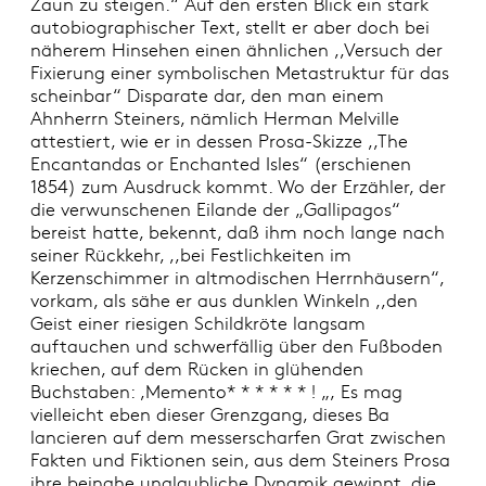
Zaun zu steigen.“ Auf den ersten Blick ein stark
autobiographischer Text, stellt er aber doch bei
näherem Hinsehen einen ähnlichen ,,Versuch der
Fixierung einer symbolischen Metastruktur für das
scheinbar“ Disparate dar, den man einem
Ahnherrn Steiners, nämlich Herman Melville
attestiert, wie er in dessen Prosa-Skizze ,,The
Encantandas or Enchanted Isles“ (erschienen
1854) zum Ausdruck kommt. Wo der Erzähler, der
die verwunschenen Eilande der „Gallipagos“
bereist hatte, bekennt, daß ihm noch lange nach
seiner Rückkehr, ,,bei Festlichkeiten im
Kerzenschimmer in altmodischen Herrnhäusern“,
vorkam, als sähe er aus dunklen Winkeln ,,den
Geist einer riesigen Schildkröte langsam
auftauchen und schwerfällig über den Fußboden
kriechen, auf dem Rücken in glühenden
Buchstaben: ,Memento* * * * * * ! „‚ Es mag
vielleicht eben dieser Grenzgang, dieses Ba
lancieren auf dem messerscharfen Grat zwischen
Fakten und Fiktionen sein, aus dem Steiners Prosa
ihre beinahe unglaubliche Dynamik gewinnt, die