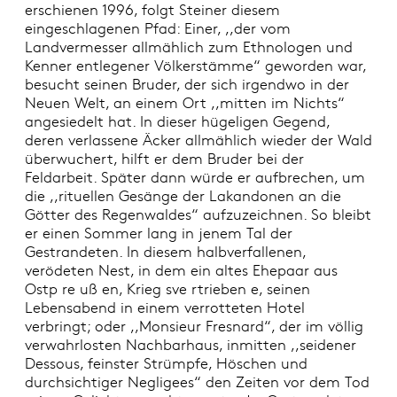
erschienen 1996, folgt Steiner diesem
eingeschlagenen Pfad: Einer, ,,der vom
Landvermesser allmählich zum Ethnologen und
Kenner entlegener Völkerstämme“ geworden war,
besucht seinen Bruder, der sich irgendwo in der
Neuen Welt, an einem Ort ,,mitten im Nichts“
angesiedelt hat. In dieser hügeligen Gegend,
deren verlassene Äcker allmählich wieder der Wald
überwuchert, hilft er dem Bruder bei der
Feldarbeit. Später dann würde er aufbrechen, um
die ,,rituellen Gesänge der Lakandonen an die
Götter des Regenwaldes“ aufzuzeichnen. So bleibt
er einen Sommer lang in jenem Tal der
Gestrandeten. In diesem halbverfallenen,
verödeten Nest, in dem ein altes Ehepaar aus
Ostp re uß en, Krieg sve rtrieben e, seinen
Lebensabend in einem verrotteten Hotel
verbringt; oder ,,Monsieur Fresnard“, der im völlig
verwahrlosten Nachbarhaus, inmitten ,,seidener
Dessous, feinster Strümpfe, Höschen und
durchsichtiger Negligees“ den Zeiten vor dem Tod