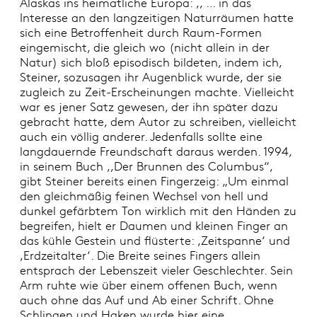
Alaskas ins heimatliche Europa: ,, … in das
Interesse an den langzeitigen Naturräumen hatte
sich eine Betroffenheit durch Raum-Formen
eingemischt, die gleich wo (nicht allein in der
Natur) sich bloß episodisch bildeten, indem ich,
Steiner, sozusagen ihr Augenblick wurde, der sie
zugleich zu Zeit-Erscheinungen machte. Vielleicht
war es jener Satz gewesen, der ihn später dazu
gebracht hatte, dem Autor zu schreiben, vielleicht
auch ein völlig anderer. Jedenfalls sollte eine
langdauernde Freundschaft daraus werden. 1994,
in seinem Buch ,,Der Brunnen des Columbus“,
gibt Steiner bereits einen Fingerzeig: „Um einmal
den gleichmäßig feinen Wechsel von hell und
dunkel gefärbtem Ton wirklich mit den Händen zu
begreifen, hielt er Daumen und kleinen Finger an
das kühle Gestein und flüsterte: ,Zeitspanne‘ und
,Erdzeitalter‘. Die Breite seines Fingers allein
entsprach der Lebenszeit vieler Geschlechter. Sein
Arm ruhte wie über einem offenen Buch, wenn
auch ohne das Auf und Ab einer Schrift. Ohne
Schlingen und Haken wurde hier eine