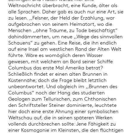
Weltnachricht überbracht, eine Kunde, älter als
alle Sprachen. Daher gab es auch nur eine Art, sie
zu lesen. ,,Felsner, der Held der Erzählung, war
aufgebrochen von seinem Heimatort, wo die
Menschen ,,ohne Träume, zu Tode beschäftigt“
dahindämmerten, um neue ,,Wege des sinnvollen
Schauens“ zu gehen. Eine Reise, die ihn endlich
auf eine Insel am westlichen Rand der Alten Welt
führte. Wäre es womöglich deren Wasser
gewesen, mit welchem an Bord seiner Schiffe
Columbus das erste Mal Amerika betrat?
Schließlich findet er einen alten Brunnen in
Küstennähe; doch die Frage bleibt letztlich
unbeantwortet. Und obgleich im ,,Brunnen des
Columbus“ noch der Hang des studierten
Geologen zum Tellurischen, zum Chthonischen
den Schriftsteller Steiner dominierte, leuchtete
hier doch eine erste Ahnung einer symbolischen
Weltschau auf, die in seinen späteren Werken
vollends durchbrechen sollte: Jene Fähigkeit zu
einer Kosmogonie im Kleinsten, die den flüchtigen