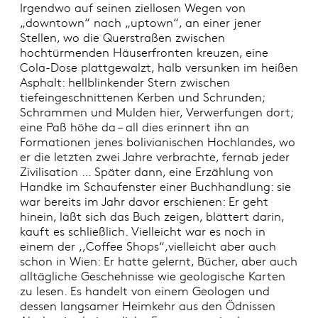
Irgendwo auf seinen ziellosen Wegen von
„downtown“ nach „uptown“, an einer jener
Stellen, wo die Querstraßen zwischen
hochtürmenden Häuserfronten kreuzen, eine
Cola-Dose plattgewalzt, halb versunken im heißen
Asphalt: hellblinkender Stern zwischen
tiefeingeschnittenen Kerben und Schrunden;
Schrammen und Mulden hier, Verwerfungen dort;
eine Paß höhe da – all dies erinnert ihn an
Formationen jenes bolivianischen Hochlandes, wo
er die letzten zwei Jahre verbrachte, fernab jeder
Zivilisation … Später dann, eine Erzählung von
Handke im Schaufenster einer Buchhandlung: sie
war bereits im Jahr davor erschienen: Er geht
hinein, läßt sich das Buch zeigen, blättert darin,
kauft es schließlich. Vielleicht war es noch in
einem der ,,Coffee Shops“,vielleicht aber auch
schon in Wien: Er hatte gelernt, Bücher, aber auch
alltägliche Geschehnisse wie geologische Karten
zu lesen. Es handelt von einem Geologen und
dessen langsamer Heimkehr aus den Ödnissen