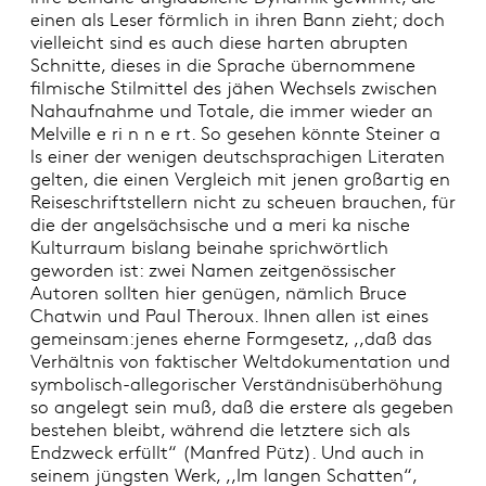
einen als Leser förmlich in ihren Bann zieht; doch
vielleicht sind es auch diese harten abrupten
Schnitte, dieses in die Sprache übernommene
filmische Stilmittel des jähen Wechsels zwischen
Nahaufnahme und Totale, die immer wieder an
Melville e ri n n e rt. So gesehen könnte Steiner a
ls einer der wenigen deutschsprachigen Literaten
gelten, die einen Vergleich mit jenen großartig en
Reiseschriftstellern nicht zu scheuen brauchen, für
die der angelsächsische und a meri ka nische
Kulturraum bislang beinahe sprichwörtlich
geworden ist: zwei Namen zeitgenössischer
Autoren sollten hier genügen, nämlich Bruce
Chatwin und Paul Theroux. Ihnen allen ist eines
gemeinsam:jenes eherne Formgesetz, ,,daß das
Verhältnis von faktischer Weltdokumentation und
symbolisch-allegorischer Verständnisüberhöhung
so angelegt sein muß, daß die erstere als gegeben
bestehen bleibt, während die letztere sich als
Endzweck erfüllt“ (Manfred Pütz). Und auch in
seinem jüngsten Werk, ,,Im langen Schatten“,