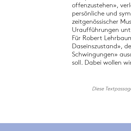
offenzustehen», verle
persönliche und sym
zeitgenössischer Mu
Uraufführungen unte
Für Robert Lehrbaum
Daseinszustand», der
Schwingungen» ausd
soll. Dabei wollen w
Diese Textpassag