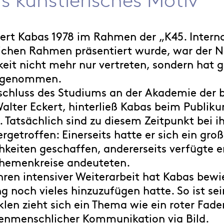
obert Kabas 1978 im Rahmen der „K45. Inter
chen Rahmen präsentiert wurde, war der Nie
keit nicht mehr nur vertreten, sondern hat 
eingenommen.
schluss des Studiums an der Akademie der b
lter Eckert, hinterließ Kabas beim Publiku
t. Tatsächlich sind zu diesem Zeitpunkt bei 
getroffen: Einerseits hatte er sich ein gro
eiten geschaffen, andererseits verfügte er 
 Themenkreise andeuteten.
ren intensiver Weiterarbeit hat Kabas bewi
ung noch vieles hinzuzufügen hatte. So ist
len zieht sich ein Thema wie ein roter Fad
nmenschlicher Kommunikation via Bild.