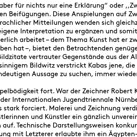
, aber für nichts nur eine Erklärung“ oder ,,
hen Beifügungen. Diese Anspielungen auf Z
prachlicher Mitteilungen wenden sich gleichz
eigene Interpretation zu ergänzen und somit
ierlich arbeitet – dem Thema Kunst hat er z
ben hat –, bietet den Betrachtenden genüge
Bildzitate vertrauter Gegenstände aus der A
sinnigem Bildwitz verstrickt Kabas jene, die
indeutigen Aussage zu suchen, immer wieder
pelbödigkeit fort. War der Zeichner Robert 
 der Internationalen Jugendtriennale Nürnb
s stark forciert. Malerei und Zeichnung ver
nstlerinnen und Künstler ein gänzlich unver
auf. Technische Darstellungsweisen konkurr
zung mit Letzterer erlaubte ihm ein Ägypte