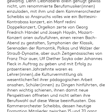
gewaltig. Denn Liebhaberei allein genügt gewiss
nicht, um renommierte Berufsmusiker(innen)
einzuladen, mit ihm und dem Kammerorchester
Scheibbs so Anspruchs volles wie ein Bottesini-
Kontrabass konzert, ein Manf redini
Doppelkonzert, Orgelkon zerte von Georg
Friedrich Händel und Joseph Haydn, Mozart-
Konzert arien aufzuführen, einen reinen Bach-
Abend zu gestalten, Symphonien der Klassik,
Serenaden der Romantik, Polkas und Walzer der
Strauß-Dynastie, aber auch Zeitgenössisches von
Franz Thür auer, Ulf Diether Soyka oder Johannes
Fleck in Auftrag zu geben und mit Erfolg zu
präsentieren.Jahrzehnte waren es
Lehrer(innen),die Kulturvermittlung als
wesentlichenTeil ihrer pädagogischen Arbeit
ansahen, Schüler(innen) zu Dingen hinführten, die
ihnen wichtig schienen, ihnen damit neue
Perspektiven öffneten und nicht selten ihre
Berufswahl auf diese Weise beeinflussten. Das
Kammerorchester Scheibbs, dessen heutige
Formation Mitglieder zwischen 15 und 70 ganz