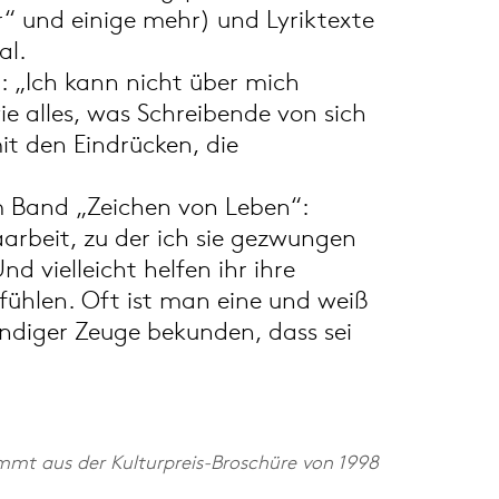
er“ und einige mehr) und Lyriktexte
al.
r: „Ich kann nicht über mich
ie alles, was Schreibende von sich
mit den Eindrücken, die
m Band „Zeichen von Leben“:
aarbeit, zu der ich sie gezwungen
nd vielleicht helfen ihr ihre
u fühlen. Oft ist man eine und weiß
ändiger Zeuge bekunden, dass sei
mmt aus der Kulturpreis-Broschüre von 1998