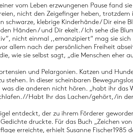
einer vom Leben erzwungenen Pause fand sie wi
reien, nicht den Zeigefinger heben, trotzdem 
n schwarze, klebrige Kinderhände / Dir eine Bl
den Händen / und Dir ekelt. / Ich sehe die Blu
tiv“, nicht einmal ,,emanzipiert“ mag sie sich
vor allem nach der persönlichen Freiheit abseit
die, wie sie selbst sagt, „die Menschen eher a
ortensien und Pelargonien. Katzen und Hund
 zu stehen. In dieser scheinbaren Bewegungslos
 was die anderen nicht hören. „habt ihr das W
hlafen. //Habt Ihr das Lachen/gehört, /in 
gel entdeckt, der zu ihrem Förderer geworden 
e Gedichte druckte. Für das Buch „Zeichen von
uflage erreichte, erhielt Susanne Fischer1985