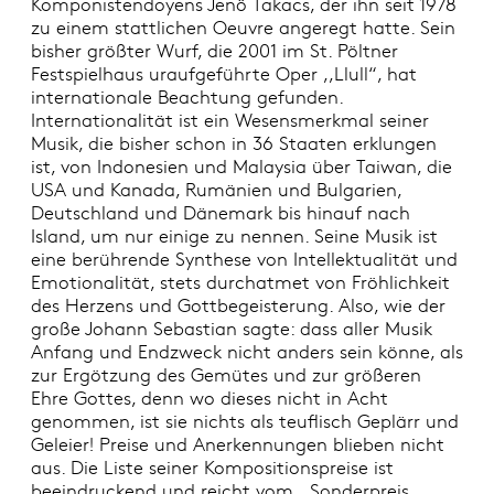
Komponistendoyens Jenö Takacs, der ihn seit 1978
zu einem stattlichen Oeuvre angeregt hatte. Sein
bisher größter Wurf, die 2001 im St. Pöltner
Festspielhaus uraufgeführte Oper ,,Llull“, hat
internationale Beachtung gefunden.
Internationalität ist ein Wesensmerkmal seiner
Musik, die bisher schon in 36 Staaten erklungen
ist, von Indonesien und Malaysia über Taiwan, die
USA und Kanada, Rumänien und Bulgarien,
Deutschland und Dänemark bis hinauf nach
Island, um nur einige zu nennen. Seine Musik ist
eine berührende Synthese von Intellektualität und
Emotionalität, stets durchatmet von Fröhlichkeit
des Herzens und Gottbegeisterung. Also, wie der
große Johann Sebastian sagte: dass aller Musik
Anfang und Endzweck nicht anders sein könne, als
zur Ergötzung des Gemütes und zur größeren
Ehre Gottes, denn wo dieses nicht in Acht
genommen, ist sie nichts als teuflisch Geplärr und
Geleier! Preise und Anerkennungen blieben nicht
aus. Die Liste seiner Kompositionspreise ist
beeindruckend und reicht vom ,,Sonderpreis