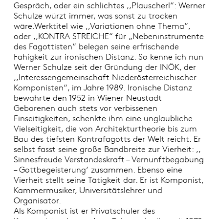
Gespräch, oder ein schlichtes ,,Plauscherl“: Werner
Schulze würzt immer, was sonst zu trocken
wäre.Werktitel wie ,,Variationen ohne Thema“,
oder ,,KONTRA STREICHE“ für „Nebeninstrumente
des Fagottisten“ belegen seine erfrischende
Fähigkeit zur ironischen Distanz. So kenne ich nun
Werner Schulze seit der Gründung der INÖK, der
,,Interessengemeinschaft Niederösterreichischer
Komponisten“, im Jahre 1989. Ironische Distanz
bewahrte den 1952 in Wiener Neustadt
Geborenen auch stets vor verbissenen
Einseitigkeiten, schenkte ihm eine unglaubliche
Vielseitigkeit, die von Architekturtheorie bis zum
Bau des tiefsten Kontrafagotts der Welt reicht. Er
selbst fasst seine große Bandbreite zur Vierheit: ,,
Sinnesfreude Verstandeskraft – Vernunftbegabung
– Gottbegeisterung‘ zusammen. Ebenso eine
Vierheit stellt seine Tätigkeit dar. Er ist Komponist,
Kammermusiker, Universitätslehrer und
Organisator.
Als Komponist ist er Privatschüler des