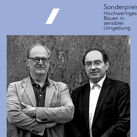
Sonderprei
Hochwertiges
Bauen in
sensibler
Umgebung