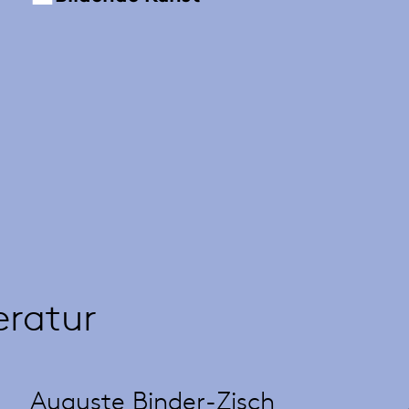
eratur
Auguste Binder-Zisch